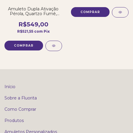
Amuleto Dupla Ativação
Pérola, Quartzo Fumê,
Jaspe Lótus, Larimar e
Cianita Azul
R$549,00
R$521,55
com
Pix
Início
Sobre a Fluorita
Como Comprar
Produtos
Amuletos Personalizados