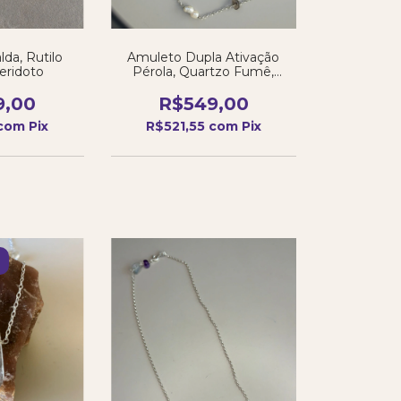
lda, Rutilo
Amuleto Dupla Ativação
eridoto
Pérola, Quartzo Fumê,
Jaspe Lótus, Larimar e
Cianita Azul
9,00
R$549,00
com
Pix
R$521,55
com
Pix