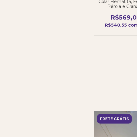
Colar Hematita, Es
Pérola e Gran
R$569,
R$540,55
co
FRETE GRÁTIS