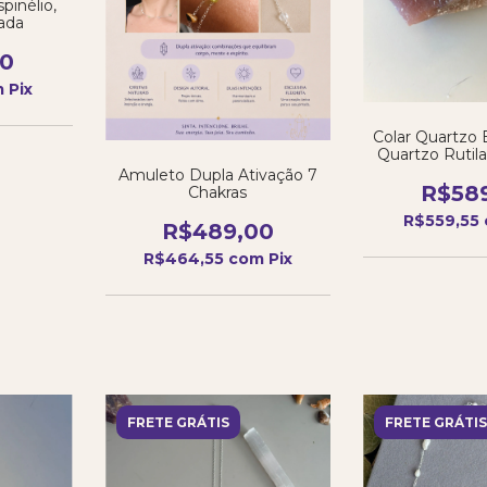
pinélio,
ada
00
m
Pix
Colar Quartzo 
Quartzo Rutila
Lara
Amuleto Dupla Ativação 7
R$58
Chakras
R$559,55
R$489,00
R$464,55
com
Pix
FRETE GRÁTIS
FRETE GRÁTIS