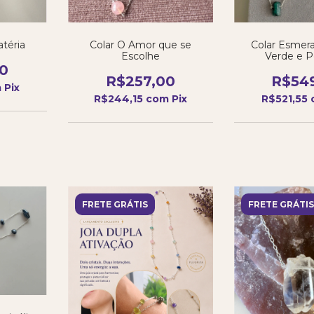
téria
Colar O Amor que se
Colar Esmera
Escolhe
Verde e P
0
R$257,00
R$54
m
Pix
R$244,15
com
Pix
R$521,55
FRETE GRÁTIS
FRETE GRÁTIS