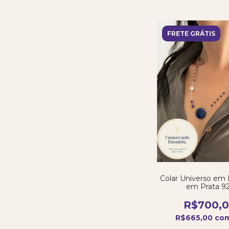
FRETE GRÁTIS
Colar Universo em E
em Prata 9
R$700,
R$665,00
co