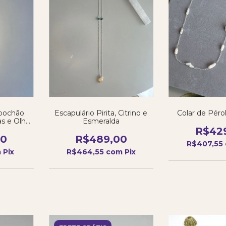
abochão
Escapulário Pirita, Citrino e
Colar de Péro
as e Olho
Esmeralda
R$42
00
R$489,00
R$407,55
m
Pix
R$464,55
com
Pix