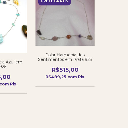
FRETE GRÁTIS
Colar Harmonia dos
Sentimentos em Prata 925
cia Azul em
 925
R$515,00
5,00
R$489,25
com
Pix
com
Pix