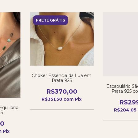
FRETE GRÁTIS
Choker Essência da Lua em
Prata 925
Escapulário S
R$370,00
Prata 925 c
minimalista 
R$351,50
com
Pix
R$29
quilíbrio
R$284,05
25
00
m
Pix