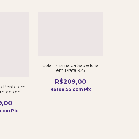
Colar Prisma da Sabedoria
em Prata 925
R$209,00
ão Bento em
R$198,55
com
Pix
om design
e elegante
9,00
com
Pix