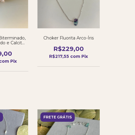
Biterminado,
Choker Fluorita Arco-Íris
do e Calcita
nja
R$229,00
9,00
R$217,55
com
Pix
com
Pix
FRETE GRÁTIS