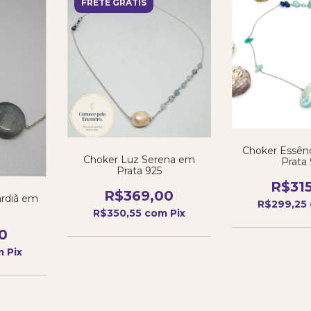
FRETE GRÁTIS
Choker Essên
Choker Luz Serena em
Prata
Prata 925
R$31
R$369,00
ardiã em
R$299,25
R$350,55
com
Pix
0
m
Pix