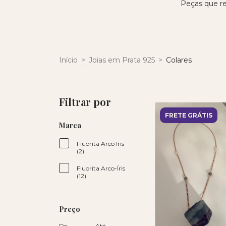
Peças que re
Início
>
Joias em Prata 925
>
Colares
Filtrar por
FRETE GRÁTIS
Marca
Fluorita Arco Iris
(2)
Fluorita Arco-Íris
(12)
Preço
De
Até