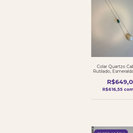
Colar Quartzo C
Rutilado, Esmerald
de Tigre
R$649,
R$616,55
co