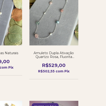
las Naturais
Amuleto Dupla Ativação
Quartzo Rosa, Fluorita
Verde e Pérolas
9,00
R$529,00
com
Pix
R$502,55
com
Pix