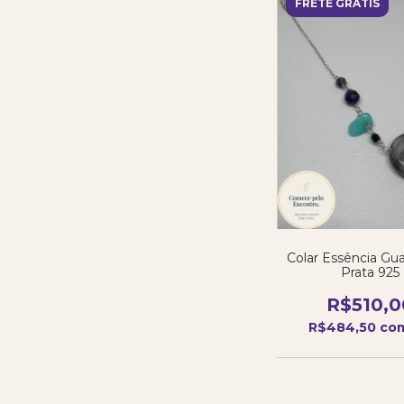
FRETE GRÁTIS
Colar Essência Gu
Prata 925
R$510,0
R$484,50
co